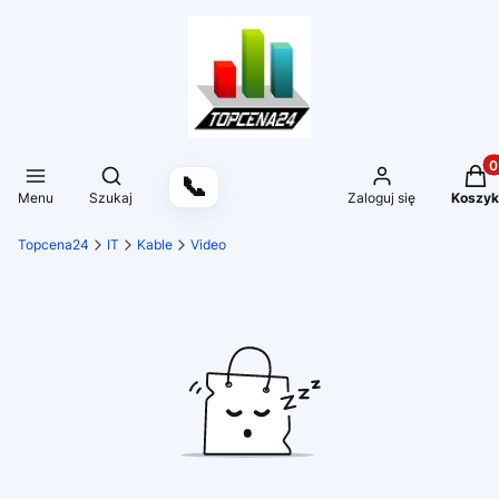
Produ
Otwórz wyszukiwarkę
📞
Menu
Szukaj
Zaloguj się
Koszyk
Topcena24
IT
Kable
Video