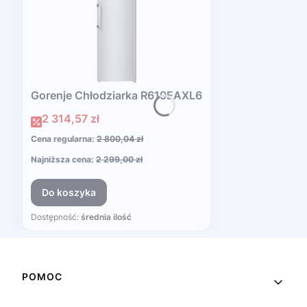
Gorenje Chłodziarka R619EAXL6
Cena promocyjna
2 314,57 zł
Cena regularna:
2 800,04 zł
Najniższa cena:
2 299,00 zł
Do koszyka
Dostępność:
średnia ilość
Linki w stopce
POMOC