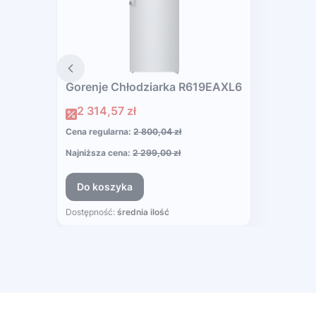
Gorenje Chłodziarka R619EAXL6
Cena promocyjna
2 314,57 zł
Cena regularna:
2 800,04 zł
Najniższa cena:
2 299,00 zł
Do koszyka
Dostępność:
średnia ilość