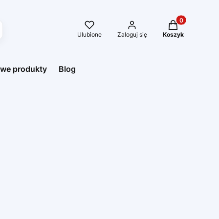
Produkty w kos
Ulubione
Zaloguj się
Koszyk
we produkty
Blog