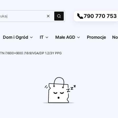
📞
790 770 753
Wyczyść
Szukaj
Dom i Ogród
IT
Małe AGD
Promocje
No
D TN (1600x900) /16:9/VGA/DP 1.2/3Y PPG