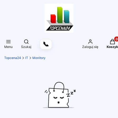
Produ
Otwórz wyszukiwarkę
📞
Menu
Szukaj
Zaloguj się
Koszyk
Topcena24
IT
Monitory