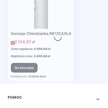
Gorenje Chłodziarka R619EAXL6
Cena promocyjna
2 314,57 zł
Cena regularna:
2 800,04 zł
Najniższa cena:
2 299,00 zł
Do koszyka
Dostępność:
średnia ilość
Linki w stopce
POMOC