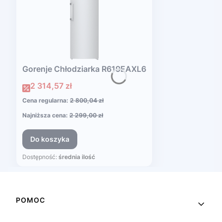
Gorenje Chłodziarka R619EAXL6
Cena promocyjna
2 314,57 zł
Cena regularna:
2 800,04 zł
Najniższa cena:
2 299,00 zł
Do koszyka
Dostępność:
średnia ilość
Linki w stopce
POMOC