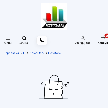
Produ
Otwórz wyszukiwarkę
📞
Menu
Szukaj
Zaloguj się
Koszyk
Topcena24
IT
Komputery
Desktopy