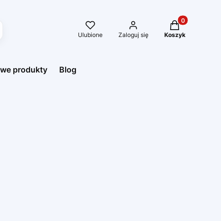
Produkty w kos
Ulubione
Zaloguj się
Koszyk
we produkty
Blog