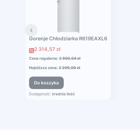
Gorenje Chłodziarka R619EAXL6
Cena promocyjna
2 314,57 zł
Cena regularna:
2 800,04 zł
Najniższa cena:
2 299,00 zł
Do koszyka
Dostępność:
średnia ilość