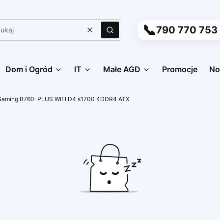
📞
790 770 753
Wyczyść
Szukaj
Dom i Ogród
IT
Małe AGD
Promocje
No
 Gaming B760-PLUS WIFI D4 s1700 4DDR4 ATX