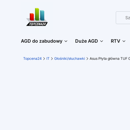
AGD do zabudowy
Duże AGD
RTV
Topcena24
IT
Głośniki/słuchawki
Asus Płyta główna TUF