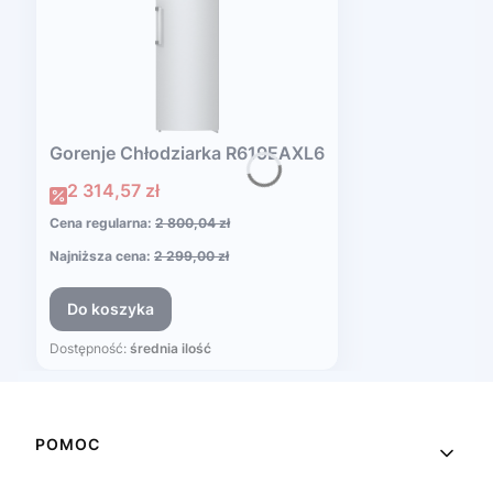
Gorenje Chłodziarka R619EAXL6
Cena promocyjna
2 314,57 zł
Cena regularna:
2 800,04 zł
Najniższa cena:
2 299,00 zł
Do koszyka
Dostępność:
średnia ilość
Linki w stopce
POMOC