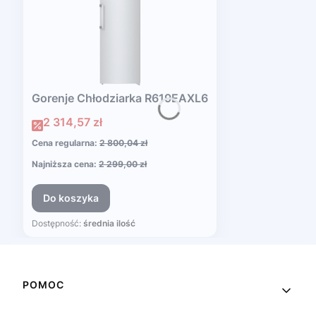
Gorenje Chłodziarka R619EAXL6
Cena promocyjna
2 314,57 zł
Cena regularna:
2 800,04 zł
Najniższa cena:
2 299,00 zł
Do koszyka
Dostępność:
średnia ilość
Linki w stopce
POMOC