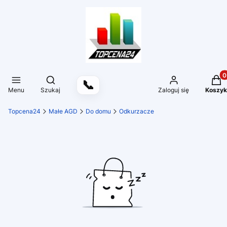
Produ
Otwórz wyszukiwarkę
📞
Menu
Szukaj
Zaloguj się
Koszyk
Topcena24
Małe AGD
Do domu
Odkurzacze