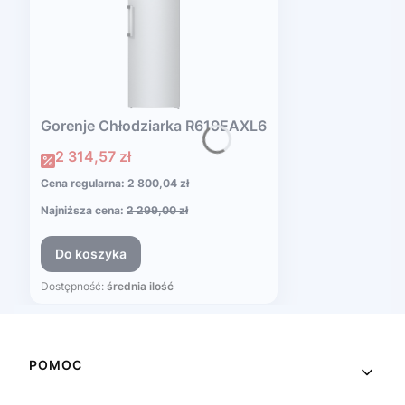
Gorenje Chłodziarka R619EAXL6
Cena promocyjna
2 314,57 zł
Cena regularna:
2 800,04 zł
Najniższa cena:
2 299,00 zł
Do koszyka
Dostępność:
średnia ilość
Linki w stopce
POMOC