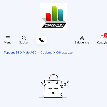
Produ
Otwórz wyszukiwarkę
📞
Menu
Szukaj
Zaloguj się
Koszyk
Topcena24
Małe AGD
Do domu
Odkurzacze