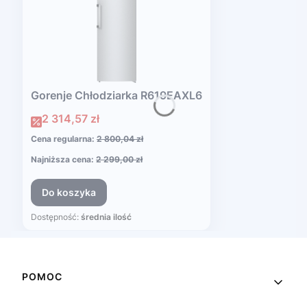
Gorenje Chłodziarka R619EAXL6
Cena promocyjna
2 314,57 zł
Cena regularna:
2 800,04 zł
Najniższa cena:
2 299,00 zł
Do koszyka
Dostępność:
średnia ilość
Linki w stopce
POMOC