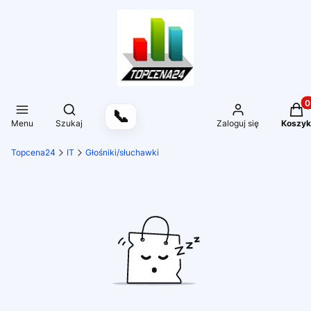
Produ
Otwórz wyszukiwarkę
📞
Menu
Szukaj
Zaloguj się
Koszyk
Topcena24
IT
Głośniki/słuchawki