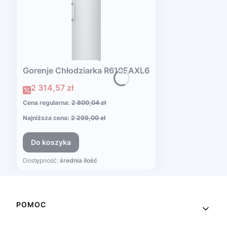
Gorenje Chłodziarka R619EAXL6
Cena promocyjna
2 314,57 zł
Cena regularna:
2 800,04 zł
Najniższa cena:
2 299,00 zł
Do koszyka
Dostępność:
średnia ilość
Linki w stopce
POMOC