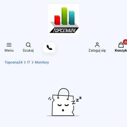
Produ
Otwórz wyszukiwarkę
📞
Menu
Szukaj
Zaloguj się
Koszyk
Topcena24
IT
Monitory