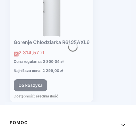
Gorenje Chłodziarka R619EAXL6
Cena promocyjna
2 314,57 zł
Cena regularna:
2 800,04 zł
Najniższa cena:
2 299,00 zł
Do koszyka
Dostępność:
średnia ilość
Linki w stopce
POMOC